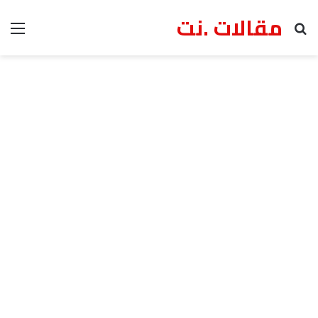
مقالات .نت
بحث عن
الق