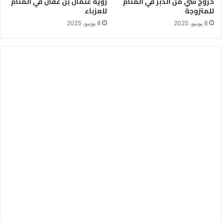
خروج شي من الدبر في المنام
رؤية عثمان بن عفان في المنام
للمتزوجة
للعزباء
8 يونيو، 2025
8 يونيو، 2025