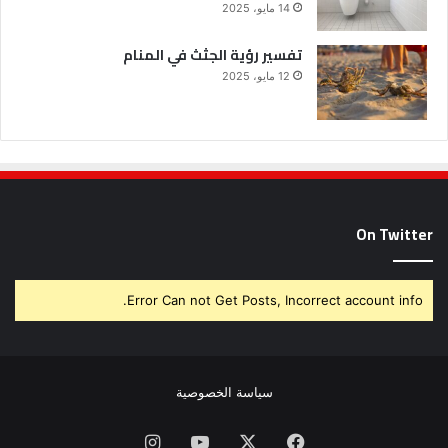
14 مايو، 2025
تفسير رؤية الجثث في المنام
12 مايو، 2025
On Twitter
Error Can not Get Posts, Incorrect account info.
سياسة الخصوصية
فيسبوك
X
يوتيوب
انستقرام