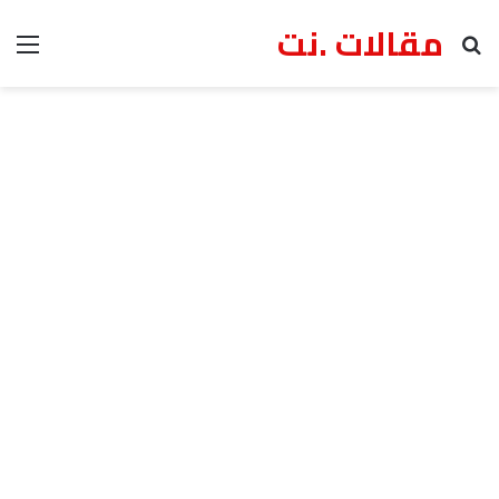
مقالات .نت
بحث عن
الق