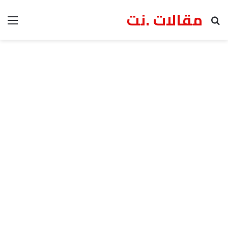
مقالات .نت
بحث عن
الق