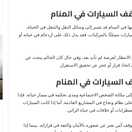
ف السيارات في المنام
ا في المنام قد تشير إلى وسائل النقل والتنقل في الحياة،
رات ممتلئًا بالمركبات، فقد يدل ذلك على ازدحام في حياته أو
تفسير
تف
حلم
رؤ
اني
طل
حارس
تز
و الانتظار لفرصة لم تأتِ بعد. وفي حال كان الحالم يبحث عن
شخصي
في
تخاذ قرار أو عجز عن تحقيق الاستقرار.
ال
لا
 السيارات في المنام
سي
8 يونيو، 2025
وا
تفسير حلم اني حارس شخصي
إلى مكانة الشخص الاجتماعية ومدى تحكمه في مسار حياته. فإذا
ى نظام ونجاح في المشاريع القادمة. أما إذا كانت السيارات
طرابات أو خلافات في حياة الرائي.
آمن تعبر عن شعوره بالأمان والثقة في قراراته. بينما إذا