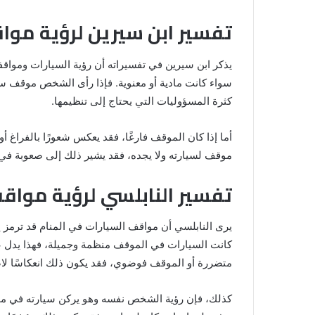
تفسير ابن سيرين لرؤية مواق
يذكر ابن سيرين في تفسيراته أن رؤية السيارات ومواقفه
سواء كانت مادية أو معنوية. فإذا رأى الشخص موقف سيا
تفسير
كثرة المسؤوليات التي يحتاج إلى تنظيمها.
رؤية
الجثث
في
أما إذا كان الموقف فارغًا، فقد يعكس شعورًا بالفراغ أ
المنام
موقف لسيارته ولا يجده، فقد يشير ذلك إلى صعوبة في ا
تفسير النابلسي لرؤية مواقف
12 مايو، 2025
تفسير رؤية الجثث في المنام
يرى النابلسي أن مواقف السيارات في المنام قد ترمز 
كانت السيارات في الموقف منظمة وجميلة، فهذا يدل عل
متضررة أو الموقف فوضوي، فقد يكون ذلك انعكاسًا لاض
كذلك، فإن رؤية الشخص نفسه وهو يركن سيارته في موقف 