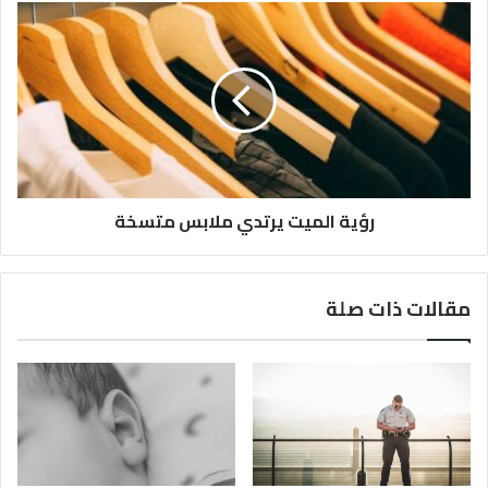
رؤية الميت يرتدي ملابس متسخة
مقالات ذات صلة