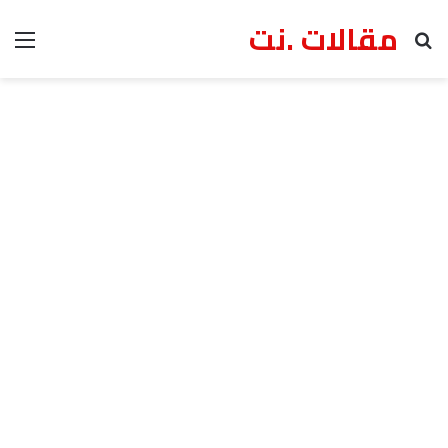
مقالات .نت
بحث عن
الق