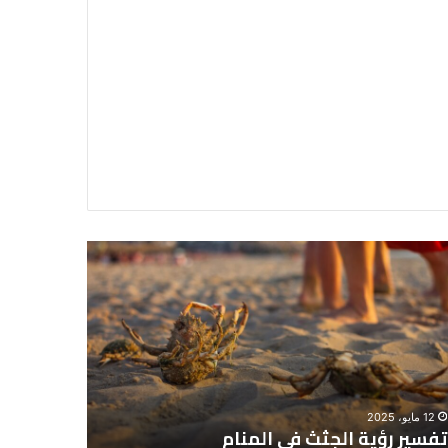
سير
تفسير
ية
حلم
جثث
اني
حارس
منام
شخصي
12 مايو، 2025
8 يونيو، 2025
تفسير رؤية الجثث في المنام
تفسير حل