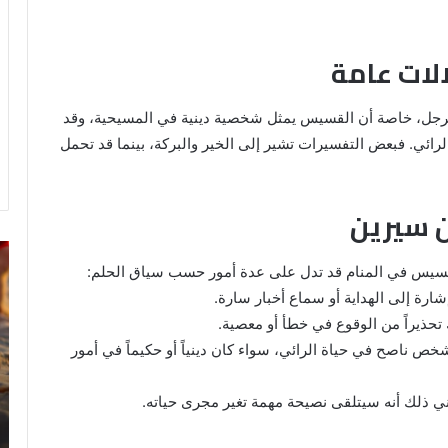
لات عامة
الرجل، خاصة أن القسيس يمثل شخصية دينية في المسيحية، وقد
ائي. فبعض التفسيرات تشير إلى الخير والبركة، بينما قد تحمل
ن سيرين
رؤية
تف
لقسيس في المنام قد تدل على عدة أمور حسب سياق الحلم:
الحمام
رؤ
المتسخ
ال
شارة إلى الهداية أو سماع أخبار سارة.
بالبراز
في
 تحذيراً من الوقوع في خطأ أو معصية.
في
ال
 ناصح في حياة الرائي، سواء كان دينياً أو حكيماً في أمور
المنام:
دلالات
14 مايو، 2025
وتفسيرات
ي ذلك أنه سيتلقى نصيحة مهمة تغير مجرى حياته.
رؤية الحمام المتسخ بالبراز في المنام:
ابن
ة
دلالات وتفسيرات ابن سيرين والنابلسي
سيرين