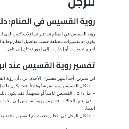
للرجل
رؤية القسيس في المنام: دلا
رؤية القسيس في المنام قد تثير تساؤلات كثيرة لدى 
يكون له تفسيرات مختلفة حسب تفاصيل الحلم وحالة الر
أخرى تحذيرات أو إشارات إلى أمور تحتاج إلى تأمل.
تفسير رؤية القسيس عند اب
خروج
ابن سيرين، أحد أشهر مفسري الأحلام، يرى أن رؤية ا
شي
من
– إذا كان القسيس يبدو بشوشاً وهادئاً، فقد يكون ذلك إ
الدبر
– أما إذا كان القسيس غاضباً أو متجهماً، فقد يكون ذلك
في
– في بعض الحالات، قد ترمز رؤية القسيس إلى وجود شخص
المنام
الدنيا.
للمتزوجة
– إذا كان الرجل في الحلم يتحدث مع القسيس، فقد يعن
المنام لابن
8 يونيو، 2025
خروج شي من الدبر في المنام للمتزوج