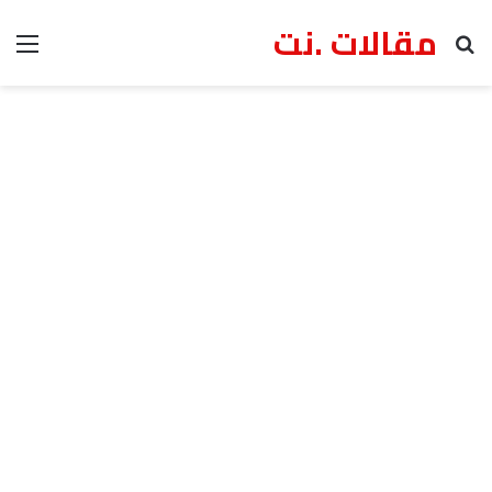
مقالات .نت
بحث عن
الق