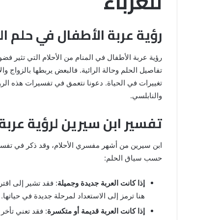
للعزباء
رؤية عربة الأطفال في حلم ال
رؤية عربة الأطفال في المنام من الأحلام التي تثير فض
تفاصيل الحلم وحالة الرائية. فالبعض يربطها بالزواج و
تغييرات في الحياة. دعونا نتعمق في تفسيرات هذه الر
والنابلسي.
تفسير ابن سيرين لرؤية عربة 
رؤية
الحمام
المتسخ
ابن سيرين من أشهر مفسري الأحلام، وقد ذكر في تفسير
بالبراز
حسب سياق الحلم:
في
المنام:
إذا كانت العربة جديدة وجميلة
: فقد تشير إلى اقتر
دلالات
14 مايو، 2025
وتفسيرات
هنا ترمز إلى الاستعداد لمرحلة جديدة في حياتها.
المنام لابن
رؤية الحمام المتسخ بالبراز في المنام:
ابن
إذا كانت العربة قديمة أو متكسرة
: فقد تعني تأخر 
دلالات وتفسيرات ابن سيرين والنابلس
سيرين