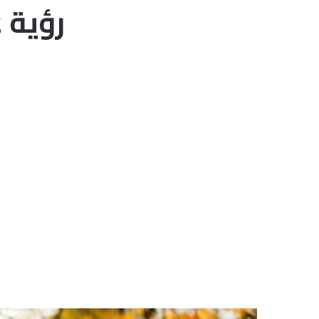
رؤية ع