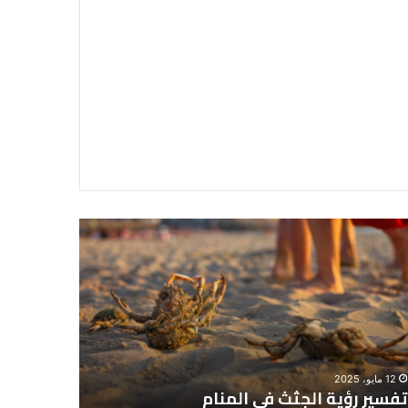
سير
تفسير
ية
حلم
جثث
اني
حارس
منام
شخصي
12 مايو، 2025
8 يونيو، 2025
تفسير رؤية الجثث في المنام
تفسير حل