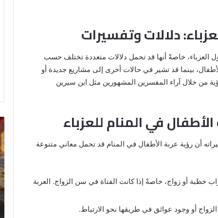
عزباء: دلالات وتفسيرات
ول العزباء، خاصةً أنها قد تحمل دلالات متعددة تختلف حسب
الأطفال، بينما قد تشير في حالات أخرى إلى مشاريع جديدة أو
ؤية من خلال آراء المفسرين المشهورين مثل ابن سيرين
الأطفال في المنام للعزباء
خروج
تف
شي
رؤ
من
ال
اته أن رؤية عربة الأطفال في المنام قد تحمل معاني متنوعة
الدبر
في
في
ال
المنام
اب خطبة أو زواج، خاصةً إذا كانت الفتاة في سن الزواج. العربة
للمتزوجة
8 يونيو، 2025
الزواج أو وجود عوائق في طريقها نحو الارتباط.
ي
خروج شي من الدبر في المنام للمتزوجة