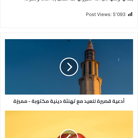
Post Views:
5٬093
أدعية قصيرة للعيد مع تهنئة دينية مكتوبة - مميزة