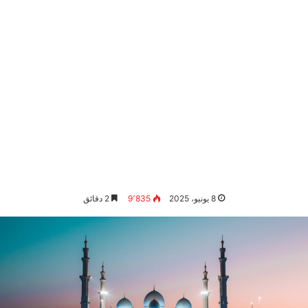
8 يونيو، 2025
9٬835
2 دقائق