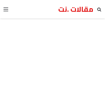
مقالات .نت
بحث عن
الق