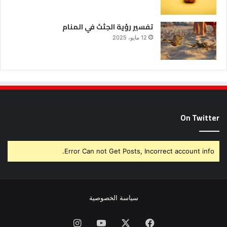
تفسير رؤية الجثث في المنام
12 مايو، 2025
On Twitter
Error Can not Get Posts, Incorrect account info.
سياسة الخصوصية
فيسبوك
X
يوتيوب
انستقرام