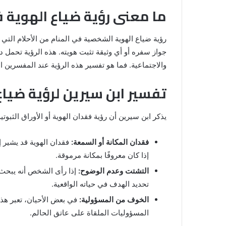
ما معنى رؤية ضياع الهوية ف
رؤية ضياع الهوية الشخصية في المنام من الأحلام التي ت
جواز سفره أو أي وثيقة تثبت هويته. هذه الرؤية تحمل 
والاجتماعية. فما هو تفسير هذه الرؤية عند المفسرين ا
تفسير ابن سيرين لرؤية ضياع
خروج
يذكر ابن سيرين أن رؤية فقدان الهوية أو الأوراق الثبوتي
شي
من
الدبر
فقدان المكانة أو السمعة:
فقدان الهوية قد يشير إ
في
إذا كان معروفًا بمكانة مرموقة.
المنام
للمتزوجة
التشتت وعدم الوضوح:
إذا رأى الشخص أنه يبحث 
تحديد الهدف في حياته الواقعية.
المنام لابن
8 يونيو، 2025
خروج شي من الدبر في المنام للمتزوج
الخوف من المسؤولية:
في بعض الأحيان، تعبر هذه 
المسؤوليات الملقاة على عاتق الحالم.