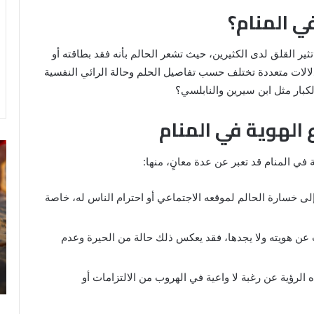
ي المنام؟
ثير القلق لدى الكثيرين، حيث تشعر الحالم بأنه فقد بطاقته أو
دلالات متعددة تختلف حسب تفاصيل الحلم وحالة الرائي النفسية
لكبار مثل ابن سيرين والنابلسي؟
 الهوية في المنام
رؤية
تف
ة في المنام قد تعبر عن عدة معانٍ، منها:
الحمام
رؤ
المتسخ
ال
بالبراز
في
لى خسارة الحالم لموقعه الاجتماعي أو احترام الناس له، خاصة
في
ال
المنام:
دلالات
عن هويته ولا يجدها، فقد يعكس ذلك حالة من الحيرة وعدم
14 مايو، 2025
وتفسيرات
رؤية الحمام المتسخ بالبراز في المنام:
ابن
ة
دلالات وتفسيرات ابن سيرين والنابلسي
الرؤية عن رغبة لا واعية في الهروب من الالتزامات أو
سيرين
والنابلسي