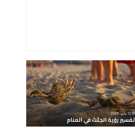
سير
تفسير
ية
حلم
جثث
اني
حارس
منام
شخصي
12 مايو، 2025
8 يونيو، 2025
تفسير رؤية الجثث في المنام
تفسير حل