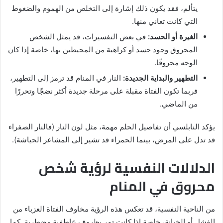
يتألم، فقد يكون ذلك إشارة إلى التخلص من الهموم والضغوط
التي كانت تعاني منها.
الغيرة أو الحسد:
في بعض التفسيرات، قد يمثل الشخص
المحروق وجود حسد أو كراهية من المحيطين بها، خاصة إذا كان
الوجه محروقًا.
التطهير والبداية الجديدة:
النار في المنام قد ترمز إلى التطهير،
فربما تكون الفتاة مقبلة على مرحلة جديدة أكثر نضجًا وتحررًا
من الماضي.
يؤكد النابلسي أن تفاصيل الحلم مهمة، مثل لون النار (فالنار الصفراء
قد تدل على المرض، بينما الحمراء قد تشير إلى المشاعر الجياشة).
الدلالات النفسية لرؤية شخص
محروق في المنام
من الناحية النفسية، قد تعكس هذه الرؤية مخاوف الفتاة العزباء من
الفشل أو الخيانة، خاصة إذا كانت تمر بظروف عاطفية مضطربة. كما