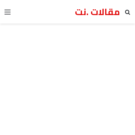
مقالات .نت
بحث عن
الق