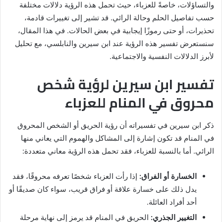
والتساؤلات، خاصةً للعزباء، حيث تحمل هذه الرؤية دلالات مختلفة
حسب تفاصيل الحلم وحالة الرائي. قد تشير إلى تغييرات قادمة،
تحذيرات، أو حتى رموزًا إيجابية في بعض الحالات. في هذا المقال،
سنستعرض تفسير هذه الرؤية عند ابن سيرين والنابلسي، مع تحليل
لأبرز الدلالات النفسية والاجتماعية.
تفسير ابن سيرين لرؤية شخص
محروق في المنام للعزباء
ذكر ابن سيرين في تفسيراته أن رؤية الحريق أو الشخص المحروق
في المنام قد تكون إشارة إلى المشاكل والهموم التي يعاني منها
الرائي. أما بالنسبة للعزباء، فقد تحمل هذه الرؤية معاني متعددة:
الخسارة أو الفراق:
إذا رأت العزباء شخصًا تعرفه محروقًا، فقد
يدل ذلك على خسارة علاقة أو فراق قريب، سواء كان صديقًا أو
أحد أفراد العائلة.
التغيير الجذري:
الحريق في المنام قد يرمز إلى نهاية مرحلة