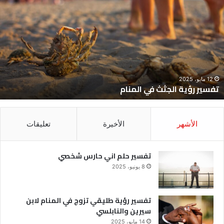
ؤية
ح
لجثث
ا
ي
ح
لمنام
ش
12 مايو، 2025
تفسير رؤية الجثث في المنام
الأشهر
الأخيرة
تعليقات
تفسير حلم اني حارس شخصي
8 يونيو، 2025
تفسير رؤية طليقي تزوج في المنام لابن
سيرين والنابلسي
14 مايو، 2025