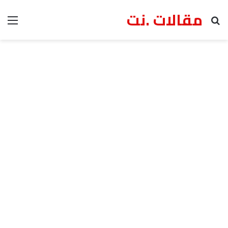
مقالات .نت
بحث عن
الق