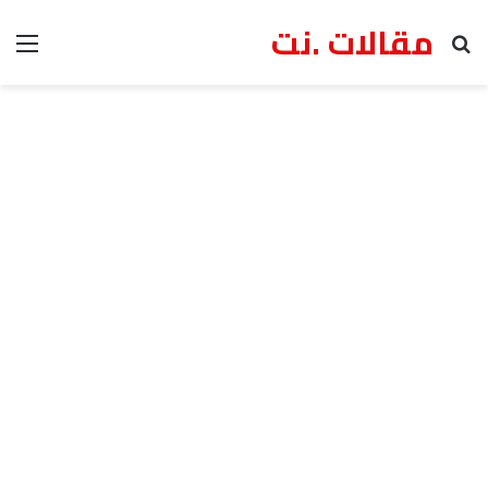
مقالات .نت
بحث عن
الق