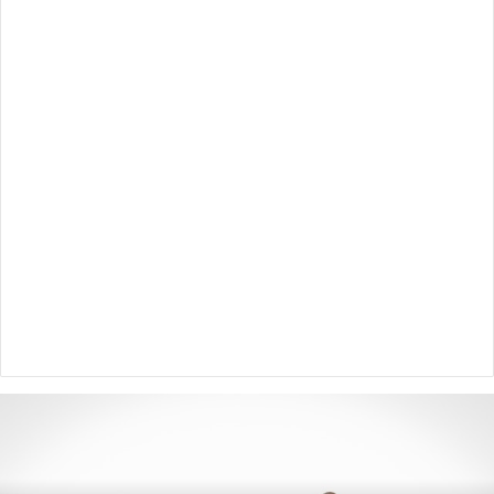
تفسير
رؤية
طليقي
تزوج