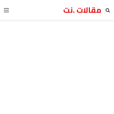
مقالات .نت
بحث عن
الق