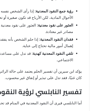
المنام
للمتزوجة
رؤية جمع النقود المعدنية:
إذا رأى الشخص نفسه يج
المنام لابن
8 يونيو، 2025
الأحوال المادية، لكن الأرباح قد تكون صغيرة أو ت
خروج شي من الدبر في المنام للمتزوج
العثور على نقود معدنية:
العثور على نقود معدنية 
مصادر غير معتادة.
فقدان النقود المعدنية:
إذا حلم الشخص بأنه يفقد ن
إهمال أمور مالية تحتاج إلى عناية.
تلقي النقود المعدنية كهدية:
قد تدل على مساعدة 
الاجتماعي.
يؤكد ابن سيرين أن تفسير الحلم يعتمد على حالة الرائي،
كان غنيًا، فقد تدل على تبذير أو إنفاق غير محسوب.
تفسير النابلسي لرؤية النقود
أما النابلسي فيرى أن النقود المعدنية في المنام قد تحم