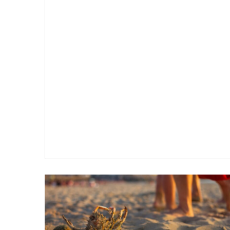
سير
تفسير
ية
حلم
جثث
اني
حارس
منام
شخصي