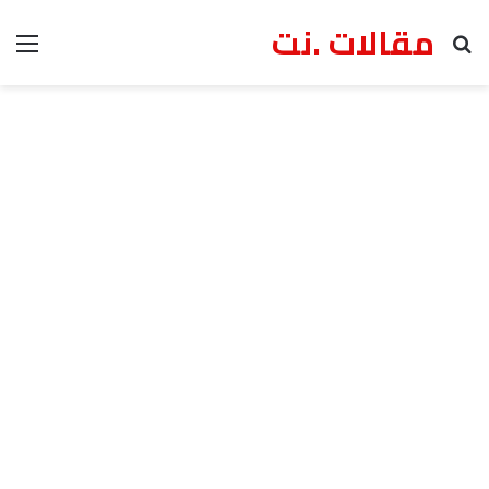
مقالات .نت
بحث عن
الق