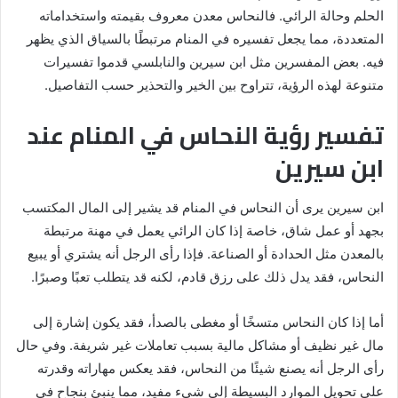
الحلم وحالة الرائي. فالنحاس معدن معروف بقيمته واستخداماته
المتعددة، مما يجعل تفسيره في المنام مرتبطًا بالسياق الذي يظهر
فيه. بعض المفسرين مثل ابن سيرين والنابلسي قدموا تفسيرات
متنوعة لهذه الرؤية، تتراوح بين الخير والتحذير حسب التفاصيل.
تفسير رؤية النحاس في المنام عند
ابن سيرين
ابن سيرين يرى أن النحاس في المنام قد يشير إلى المال المكتسب
بجهد أو عمل شاق، خاصة إذا كان الرائي يعمل في مهنة مرتبطة
بالمعدن مثل الحدادة أو الصناعة. فإذا رأى الرجل أنه يشتري أو يبيع
النحاس، فقد يدل ذلك على رزق قادم، لكنه قد يتطلب تعبًا وصبرًا.
أما إذا كان النحاس متسخًا أو مغطى بالصدأ، فقد يكون إشارة إلى
مال غير نظيف أو مشاكل مالية بسبب تعاملات غير شريفة. وفي حال
رأى الرجل أنه يصنع شيئًا من النحاس، فقد يعكس مهاراته وقدرته
على تحويل الموارد البسيطة إلى شيء مفيد، مما ينبئ بنجاح في