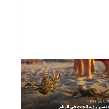
سير
تفسير
ية
حلم
جثث
اني
حارس
منام
شخصي
12 مايو، 2025
8 يونيو، 2025
تفسير رؤية الجثث في المنام
تفسير حلم