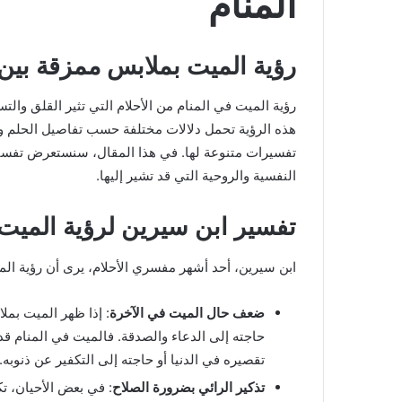
المنام
رؤية الميت بملابس ممزقة بين 
رؤية الميت في المنام من الأحلام التي تثير القلق والت
هذه الرؤية تحمل دلالات مختلفة حسب تفاصيل الحلم وح
تفسيرات متنوعة لها. في هذا المقال، سنستعرض تفسير 
النفسية والروحية التي قد تشير إليها.
تفسير ابن سيرين لرؤية الميت
رؤية
الحمام
المتسخ
ابن سيرين، أحد أشهر مفسري الأحلام، يرى أن رؤية ا
بالبراز
في
ضعف حال الميت في الآخرة
: إذا ظهر الميت بمل
المنام:
حاجته إلى الدعاء والصدقة. فالميت في المنام قد
دلالات
14 مايو، 2025
وتفسيرات
تقصيره في الدنيا أو حاجته إلى التكفير عن ذنوبه.
منام لابن سيرين
رؤية الحمام المتسخ بالبراز في المنام: دلا
ابن
تذكير الرائي بضرورة الصلاح
: في بعض الأحيان، تك
وتفسيرات ابن سيرين والنابلسي
سيرين