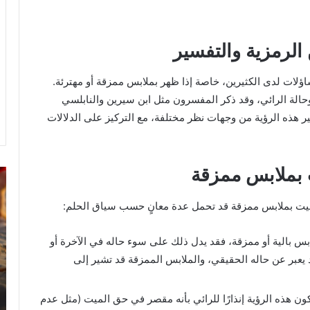
الرمزية والتفسير
ساؤلات لدى الكثيرين، خاصة إذا ظهر بملابس ممزقة أو مهترئة.
الة الرائي، وقد ذكر المفسرون مثل ابن سيرين والنابلسي
هذه الرؤية من وجهات نظر مختلفة، مع التركيز على الدلالات
 بملابس ممزقة
خروج
تف
شي
رؤ
من
ال
لميت بملابس ممزقة قد تحمل عدة معانٍ حسب سياق الحلم:
الدبر
في
في
ال
ابس بالية أو ممزقة، فقد يدل ذلك على سوء حاله في الآخرة أو
المنام
 يعبر عن حاله الحقيقي، والملابس الممزقة قد تشير إلى
للمتزوجة
لات
8 يونيو، 2025
ون هذه الرؤية إنذارًا للرائي بأنه مقصر في حق الميت (مثل عدم
خروج شي من الدبر في المنام للمتزوجة