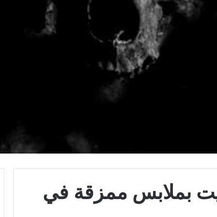
يت بملابس ممزقة في