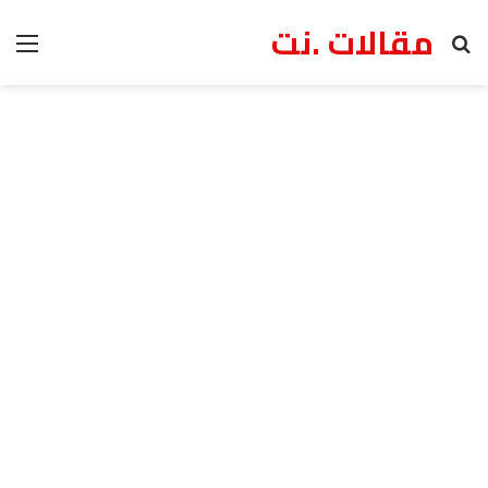
مقالات .نت
بحث عن
الق