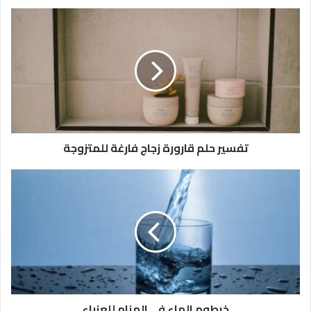
تفسير حلم قارورة زجاج فارغة للمتزوجة
خرطوم الماء في المنام للعزباء