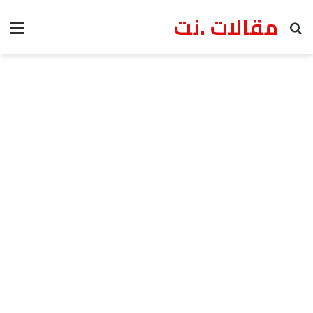
مقالات .نت
بحث عن
الق