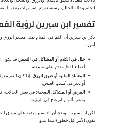
دلالات متعددة تتعلق بالكلام، والرزق، والصحة، والعل
الحلم وحالة الحالم، وسنستعرض تفسيرات بعض المفسر
تفسير ابن سيرين لرؤية الفم
ذكر ابن سيرين أن الفم في المنام يمثل مصدر الرزق و
أمور:
رؤية
الحمام
خلل في الكلام أو المشاكل في التعبير
: قد يكون ا
المتسخ
بالبراز
أخطاء لفظية تؤثر على سمعته.
في
المعاناة المالية أو ضيق الرزق
: إذا كان الفم معو
المنام:
أو تعثر في كسب العيش.
دلالات
14 مايو، 2025
وتفسيرات
المرض أو المشاكل الصحية
: في بعض الحالات، قد
المنام لابن
رؤية الحمام المتسخ بالبراز في المنام:
ابن
يشعر بألم أو انزعاج في الرؤية.
دلالات وتفسيرات ابن سيرين والنابلس
سيرين
والنابلسي
لكن ابن سيرين يوضح أن التفسير يعتمد على سياق الحل
يكون الأمر أقل خطورة مما يبدو.