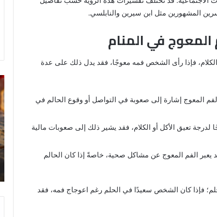
اقات الاجتماعية. قد تختلف تفسيرات هذه الرؤية حسب تفاصيل
ين المشهورين مثل ابن سيرين والنابلسي.
 المعوج في المنام
الكلام، فإذا رأى الشخص فمه معوجًا، فقد يدل ذلك على عدة
خروج
تف
شي
رؤ
لفم المعوج إشارة إلى صعوبة في التواصل أو وقوع الحالم في
من
ال
الدبر
في
في
ال
جًا لدرجة تعيق الأكل أو الكلام، فقد يشير ذلك إلى صعوبات مالية
المنام
للمتزوجة
 يعبر الفم المعوج عن مشاكل صحية، خاصةً إذا كان الحالم
8 يونيو، 2025
ي
خروج شي من الدبر في المنام للمتزوجة
م؛ فإذا كان الشخص سعيدًا في الحلم رغم اعوجاج فمه، فقد