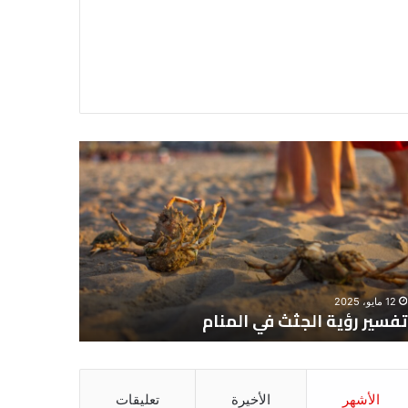
سير
تفسير
ية
حلم
جثث
اني
حارس
منام
شخصي
12 مايو، 2025
8 يونيو، 2025
تفسير رؤية الجثث في المنام
تفسير حل
الأشهر
الأخيرة
تعليقات