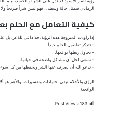
رؤية الفأر الأسود قد تدل على الشر أو الحسد، بينما الفأر
الرمادي فيمثل حالة وسطى، فهو ليس شراً صريحاً ولا خي
كيفية التعامل مع الحلم بع
إذا راودت المتزوجة هذه الرؤية، فلا داعي للذعر، بل علي
– تتذكر تفاصيل الحلم جيداً.
– تحاول ربطها بواقعها.
– تسعى لحل أي مشاكل واضحة في حياتها.
– تدعو الله أن يصرف عنها الشر ويحفظها من كل سوء.
الرؤى والأحلام تبقى اجتهادات وتفسيرات، والأهم هو أ
الواقعية.
Post Views:
183