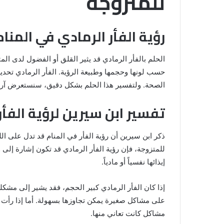
للمتزوجة
رؤية الفأر الرمادي في المنا
الحلم بالفأر الرمادي قد يثير القلق أو الفضول لدى ال
حسب لونها وحجمها وطبيعة الرؤية. الفأر الرمادي تحديداً
الصحة. ولتفسير هذا الحلم بشكل دقيق، سنستعرض آرا
تفسير ابن سيرين لرؤية الفأر
خروج
ذكر ابن سيرين أن رؤية الفأر في المنام قد تدل على ا
شي
من
للمتزوجة، فإن رؤية الفأر الرمادي قد تكون إشارة إلى
الدبر
إيذائها نفسياً أو مادياً.
في
المنام
إذا كان الفأر الرمادي كبير الحجم، فقد يشير إلى مشكلة م
للمتزوجة
على مشاكل صغيرة يمكن تجاوزها بسهولة. أما إذا رأت ا
المنام لابن
8 يونيو، 2025
مشاكل كانت تعاني منها.
خروج شي من الدبر في المنام للمتزوج