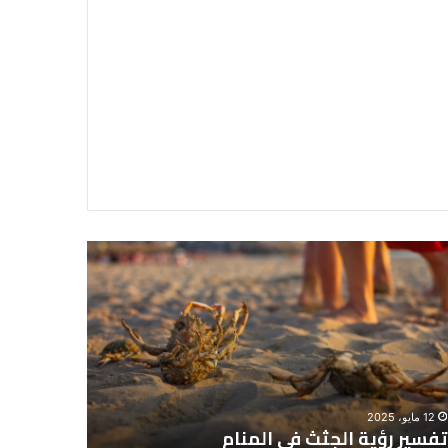
سير
تفسير
ية
حلم
جثث
اني
حارس
منام
شخصي
12 مايو، 2025
8 يونيو، 2025
تفسير رؤية الجثث في المنام
تفسير حل