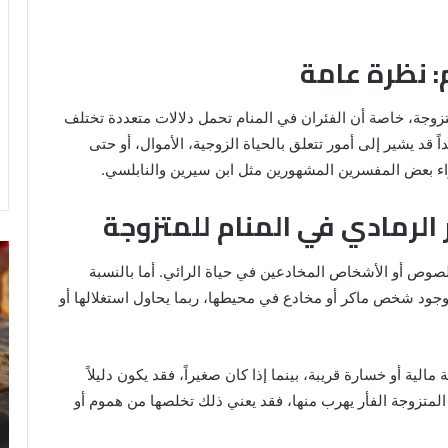
م: نظرة عامة
متزوجة، خاصة أن الفئران في المنام تحمل دلالات متعددة تختلف
 قد يشير إلى أمور تتعلق بالحياة الزوجية، الأموال، أو حتى
ء بعض المفسرين المشهورين مثل ابن سيرين والنابلسي.
 الرمادي في المنام للمتزوجة
رؤية
تف
للصوص أو الأشخاص المخادعين في حياة الرائي. أما بالنسبة
الحمام
رؤ
المتسخ
ال
 وجود شخص ماكر أو مخادع في محيطها، ربما يحاول استغلالها أو
بالبراز
في
في
ال
المنام:
الية أو خسارة قريبة، بينما إذا كان صغيراً، فقد يكون دليلاً
دلالات
14 مايو، 2025
وتفسيرات
لمتزوجة الفأر يهرب منها، فقد يعني ذلك تخلصها من هموم أو
رؤية الحمام المتسخ بالبراز في المنام:
ابن
ة
دلالات وتفسيرات ابن سيرين والنابلسي
سيرين