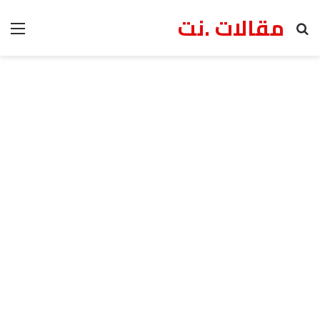
مقالات .نت
بحث عن
الق