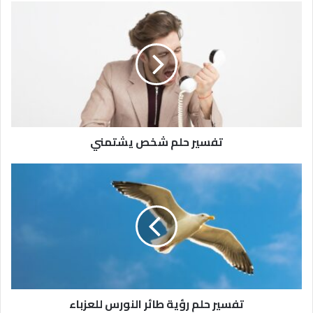
تفسير حلم شخص يشتمني
تفسير حلم رؤية طائر النورس للعزباء