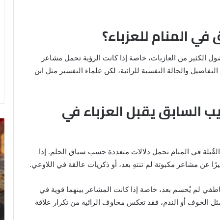
في المنام للعزباء؟
ضول الكثير من العازبات، خاصة إذا كانت الرؤية تحمل مشاعر
لتفاصيل والحالة النفسية للرائية، لكن علماء التفسير مثل ابن
يب السابق يقبل العزباء في
رؤية
تف
الحمام
رؤ
المتسخ
ال
لقُبلة في المنام تحمل دلالات متعددة حسب سياق الحلم. إذا
بالبراز
في
يرًا عن مشاعر مكبوتة لم تنتهِ بعد، أو ذكريات عالقة في اللاوعي.
في
ال
المنام:
دلالات
اطفي لم يُحسم بعد، خاصة إذا كانت المشاعر بينهما قوية في
14 مايو، 2025
وتفسيرات
رؤية الحمام المتسخ بالبراز في المنام:
ثل الخوف أو الندم، فقد تعكس مخاوف الرائية من تكرار علاقة
ابن
ة
دلالات وتفسيرات ابن سيرين والنابلسي
سيرين