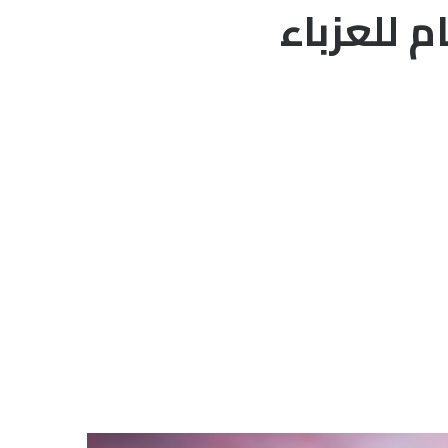
م للعزباء