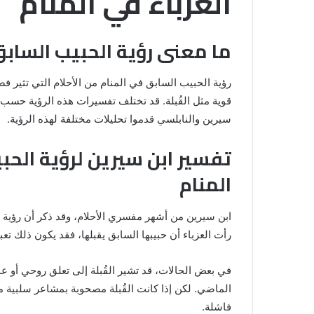
العزباء في المنام
ما معنى رؤية الحبيب السابق 
رؤية الحبيب السابق في المنام من الأحلام التي تثير ف
قوية مثل القُبلة. قد تختلف تفسيرات هذه الرؤية حسب ا
سيرين والنابلسي قدموا تحليلات مختلفة لهذه الرؤية.
تفسير ابن سيرين لرؤية الحب
المنام
خروج
شي
من
ابن سيرين من أشهر مفسري الأحلام، وقد ذكر أن رؤية ا
الدبر
رأت العزباء أن حبيبها السابق يقبلها، فقد يكون ذلك تعب
في
المنام
للمتزوجة
في بعض الحالات، قد تشير القُبلة إلى تعلق روحي أو ع
المنام لابن
الماضي. لكن إذا كانت القُبلة مصحوبة بمشاعر سلبية م
8 يونيو، 2025
خروج شي من الدبر في المنام للمتزوج
فاشلة.