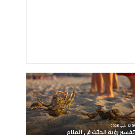
سير
تفسير
ية
حلم
جثث
اني
حارس
منام
شخصي
12 مايو، 2025
8 يونيو، 2025
تفسير رؤية الجثث في المنام
تفسير حل