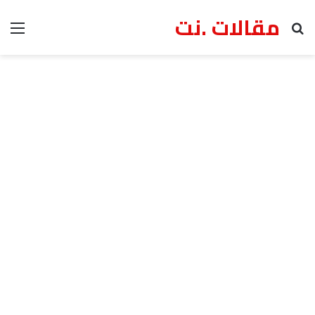
مقالات .نت
بحث عن
الق