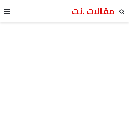
مقالات .نت
بحث عن
الق