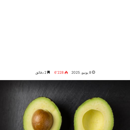
8 يونيو، 2025
6٬228
2 دقائق