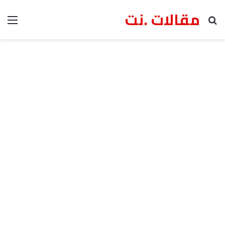
مقالات .نت
بحث عن
الق