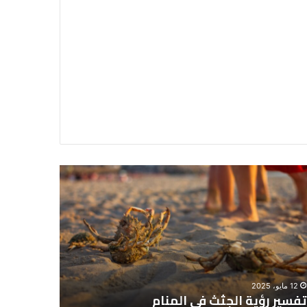
سير
تفسير
ية
حلم
جثث
اني
حارس
منام
شخصي
12 مايو، 2025
8 يونيو، 2025
تفسير رؤية الجثث في المنام
تفسير حل