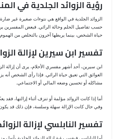
رؤية الزوائد الجلدية في المن
الزوائد الجلدية في الواقع هي نتوءات صغيرة غير ضارة 
حسب تفاصيل الحلم وحالة الرائي. فبعض المفسرين يرو
حياة الشخص، بينما يربطها آخرون بالتخلص من الهموم أ
تفسير ابن سيرين لإزالة الزوا
ابن سيرين، أحد أشهر مفسري الأحلام، يرى أن إزالة الز
العوائق التي تعيق حياة الرائي. فإذا رأى الشخص أنه ي
رؤية
مشاكله أو تحسين وضعه المالي أو الاجتماعي.
الحمام
المتسخ
بالبراز
أما إذا كانت الزوائد مؤلمة أو تنزف أثناء إزالتها، فق
في
وفي حال كانت الإزالة سهلة وسلسة، فإن ذلك قد يكون
المنام:
دلالات
تفسير النابلسي لإزالة الزوائ
14 مايو، 2025
وتفسيرات
المنام لابن
رؤية الحمام المتسخ بالبراز في المنام:
ابن
دلالات وتفسيرات ابن سيرين والنابلس
سيرين
أما النابلسي فيفسر رؤية إزالة الزوائد الجلدية بأنها ر