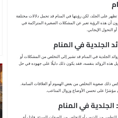
ام
تظهر على الجلد، لكن رؤيتها في المنام قد تحمل دلالات مختلفة
ن أن هذه الرؤية تعبر عن المشكلات الصغيرة المتراكمة في
و التحول الإيجابي.
ئد الجلدية في المنام
وائد الجلدية في المنام قد تشير إلى التخلص من المشكلات أو
زيل هذه الزوائد بنفسه، فقد يكون ذلك دليلًا على جهوده في حل
خروج
تف
شي
رؤ
من
ال
الدبر
في
د يعكس ذلك صعوبة التخلص من بعض الهموم أو العلاقات السامة.
في
ال
 مؤشرًا على تحسن الأوضاع وزوال المتاعب.
المنام
للمتزوجة
د الجلدية في المنام
8 يونيو، 2025
ي
خروج شي من الدبر في المنام للمتزوجة
مز للتطهير من الذنوب أو التخلص من الصفات السيئة. فإذا رأى