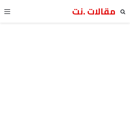
مقالات .نت
بحث عن
الق