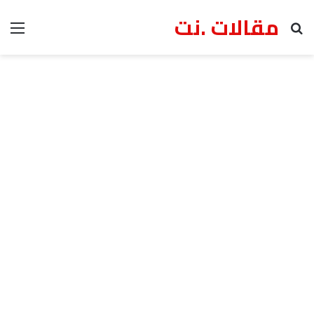
مقالات .نت
بحث عن
الق