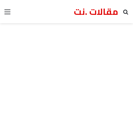
مقالات .نت
بحث عن
الق