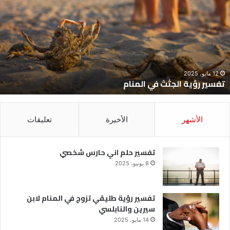
لجثث
ا
ي
ح
لمنام
ش
12 مايو، 2025
تفسير رؤية الجثث في المنام
الأشهر
الأخيرة
تعليقات
تفسير حلم اني حارس شخصي
8 يونيو، 2025
تفسير رؤية طليقي تزوج في المنام لابن
سيرين والنابلسي
14 مايو، 2025