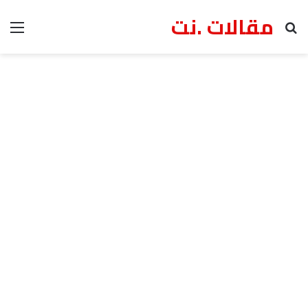
مقالات .نت
بحث عن
الق