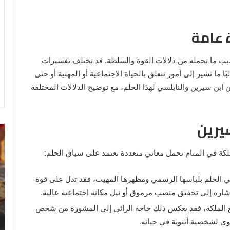
 عامة
بسبب ما تحمله من دلالات القوة والسلطة. قد تختلف تفسيرات
ا ما تشير إلى أمور تتعلق بالحياة الاجتماعية أو المهنية أو حتى
ن سيرين والنابلسي لهذا الحلم، مع توضيح الدلالات المختلفة
يرين
خروج
تف
شي
رؤ
من
ال
لكة في المنام تحمل معاني متعددة تعتمد على سياق الحلم:
الدبر
في
في
ال
ي الحلم بلباسها الرسمي ومظهرها المهيب، فقد تدل على قوة
المنام
إشارة إلى تحقيق منصب مرموق أو نيل مكانة اجتماعية عالية.
للمتزوجة
 الملكة، فقد يعكس ذلك حاجة الرائي إلى المشورة من شخص
8 يونيو، 2025
وي لشخصية أنثوية في حياته.
ي
خروج شي من الدبر في المنام للمتزوجة