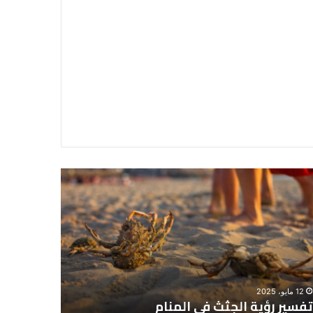
سير
تفسير
ية
حلم
جثث
اني
حارس
منام
شخصي
12 مايو، 2025
8 يونيو، 2025
تفسير رؤية الجثث في المنام
تفسير حل