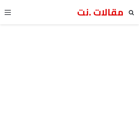
مقالات .نت
بحث عن
الق