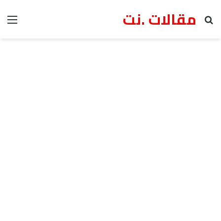
مقالات .نت
بحث عن
الق