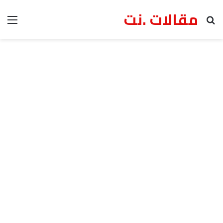
مقالات .نت
بحث عن
الق