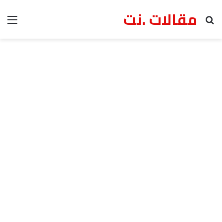
مقالات .نت
بحث عن
الق