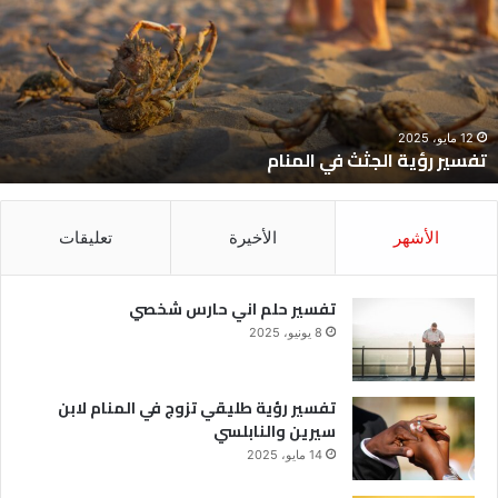
ي
ح
لمنام
ش
12 مايو، 2025
تفسير رؤية الجثث في المنام
الأشهر
الأخيرة
تعليقات
تفسير حلم اني حارس شخصي
8 يونيو، 2025
تفسير رؤية طليقي تزوج في المنام لابن
سيرين والنابلسي
14 مايو، 2025