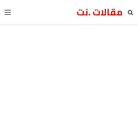
مقالات .نت
بحث عن
الق