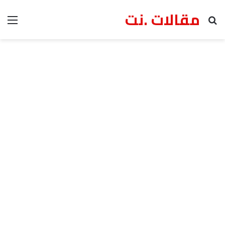
مقالات .نت
بحث عن
الق