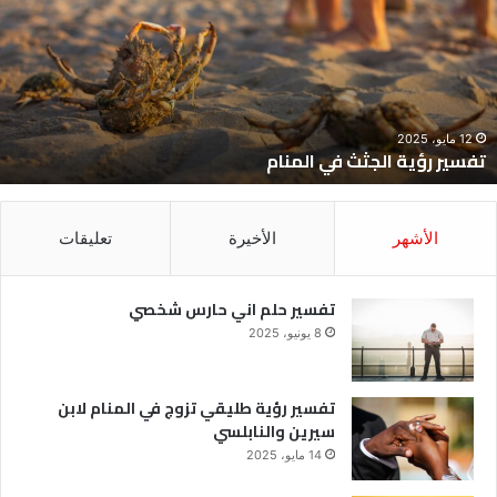
ي
ح
لمنام
ش
12 مايو، 2025
تفسير رؤية الجثث في المنام
الأشهر
الأخيرة
تعليقات
تفسير حلم اني حارس شخصي
8 يونيو، 2025
تفسير رؤية طليقي تزوج في المنام لابن
سيرين والنابلسي
14 مايو، 2025