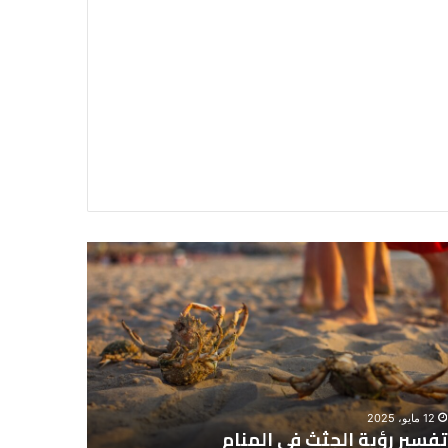
سير
تفسير
ية
حلم
جثث
اني
حارس
منام
شخصي
12 مايو، 2025
8 يونيو، 2025
تفسير رؤية الجثث في المنام
تفسير حل