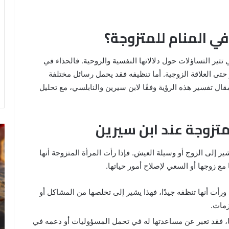
ي المنام للمتزوجة؟
 تثير التساؤلات حول دلالاتها النفسية والروحية. فالحذاء في
و حتى العلاقة الزوجية. أما تنظيفه فقد يحمل رسائل مختلفة
ال تفسير هذه الرؤية وفقًا لابن سيرين والنابلسي، مع تحليل
تزوجة عند ابن سيرين
خروج
تف
شي
رؤ
من
ال
ر إلى الزوج أو وسيلة العيش. فإذا رأت المرأة المتزوجة أنها
الدبر
في
مع زوجها أو السعي لإصلاح أمور حياتها.
في
ال
المنام
 ورأت أنها تنظفه جيدًا، فهذا يشير إلى تخلصها من المشاكل أو
للمتزوجة
زمات.
8 يونيو، 2025
، فقد تعبر عن مساعدتها له في تحمل المسؤوليات أو دعمه في
ي
خروج شي من الدبر في المنام للمتزوجة