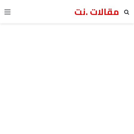
مقالات .نت
بحث عن
الق