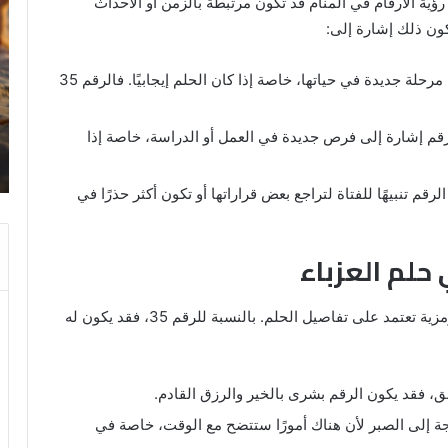
ية الأرقام في المنام قد تكون مرتبطة بالزمن أو الأحداث
الحمام
رؤ
المتسخ
ال
بالبراز
في
في
ال
قد يدل الرقم على مرحلة جديدة في حياتها، خاصة إذا كان الحلم إيجابيًا. فالرقم 35
المنام:
دلالات
14 مايو، 2025
وتفسيرات
قم إشارة إلى فرص جديدة في العمل أو الدراسة، خاصة إذا
رؤية الحمام المتسخ بالبراز في المنام:
ابن
ة
دلالات وتفسيرات ابن سيرين والنابلسي
سيرين
والنابلسي
قم تنبيهًا للفتاة لتراجع بعض قراراتها أو تكون أكثر حذرًا في
أما النابلسي فيرى أن الأرقام في المنام تحمل معاني رمزية تعتمد على تفاصيل الحلم. بالنسبة للرقم 35، فقد يكون له
قلق، فقد يكون الرقم بشرى بالخير والرزق القادم.
جة إلى الصبر لأن هناك أمورًا ستتضح مع الوقت، خاصة في