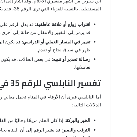
ابن سيرين من أشهر مفسري الأحلام، وقد أشار إلى أن رؤ
شي
من
المستقبلية. بالنسبة للعزباء التي ترى الرقم 35، فقد يكون ذلك إشارة إلى:
الدبر
في
اقتراب زواج أو علاقة عاطفية:
المنام
قد يرمز إلى التغيير والانتقال من حالة إلى أخرى.
للمتزوجة
تغيير في المسار العملي أو الدراسي:
قد يكون الر
المنام لابن
8 يونيو، 2025
ظهر في سياق نجاح أو تقدم.
خروج شي من الدبر في المنام للمتزوج
رسالة تحذير أو تنبيه:
في بعض الحالات، قد يكون الر
تعاملاتها.
تفسير النابلسي للرقم 35 في حلم العزباء
الدلالات التالية:
الخير والبركة:
إذا كان الحلم مريحًا وخاليًا من ال
الترقب والصبر:
قد يشير الرقم إلى أن الفتاة بحا