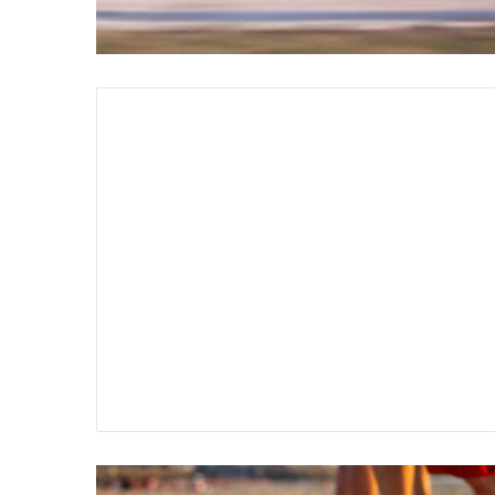
سير
تفسير