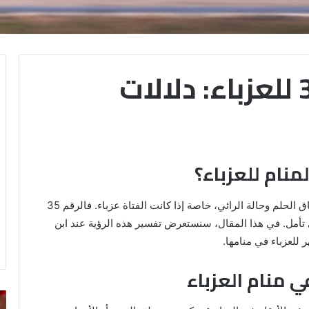
تفسير حلم الرقم 35 للعزباء: دلالات
رؤية الأرقام في المنام تحمل دلالات مختلفة حسب سياق الحلم وحالة الرائي، خاصة إذا كانت الفتاة عزباء. فالرقم 35
ى تأمل. في هذا المقال، سنستعرض تفسير هذه الرؤية عند ابن
 للعزباء في منامها.
رؤية
تف