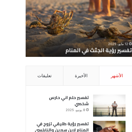
ية
حلم
جثث
اني
حارس
منام
شخصي
12 مايو، 2025
8 يونيو، 2025
تفسير رؤية الجثث في المنام
تفسير حل
الأشهر
الأخيرة
تعليقات
تفسير حلم اني حارس
شخصي
8 يونيو، 2025
تفسير رؤية طليقي تزوج في
المنام لابن سيرين والنابلسي