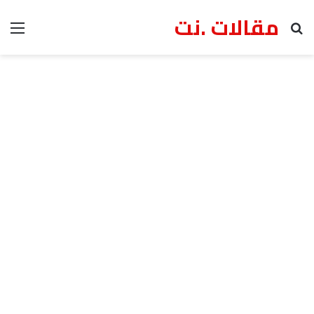
مقالات .نت
بحث عن
الق