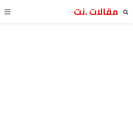
مقالات .نت
بحث عن
الق