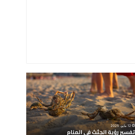
سير
تفسير
ية
حلم
جثث
اني
حارس
منام
شخصي
12 مايو، 2025
8 يونيو، 2025
تفسير رؤية الجثث في المنام
تفسير حل