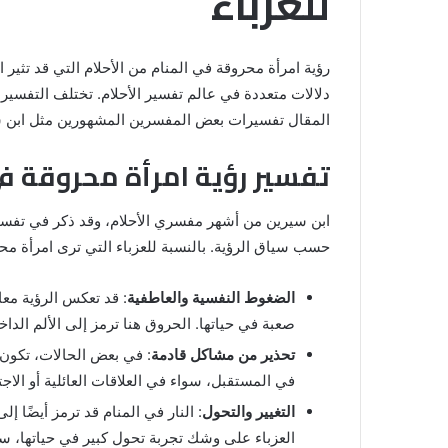
للعزباء
رؤية امرأة محروقة في المنام من الأحلام التي قد تثير 
دلالات متعددة في عالم تفسير الأحلام. تختلف التفس
المقال تفسيرات بعض المفسرين المشهورين مثل ابن سير
تفسير رؤية امرأة محروقة في
ابن سيرين من أشهر مفسري الأحلام، وقد ذكر في تفسيرا
حسب سياق الرؤية. بالنسبة للعزباء التي ترى امرأة محر
خروج
شي
من
الضغوط النفسية والعاطفية
: قد تعكس الرؤية معان
الدبر
صعبة في حياتها. الحروق هنا ترمز إلى الألم الدا
في
تحذير من مشاكل قادمة
: في بعض الحالات، تكون ر
المنام
للمتزوجة
في المستقبل، سواء في العلاقات العائلية أو الاجت
المنام لابن
التغيير والتحول
: النار في المنام قد ترمز أيضًا إل
8 يونيو، 2025
خروج شي من الدبر في المنام للمتزوج
العزباء على وشك تجربة تحول كبير في حياتها، سواء 