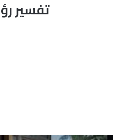
تفسير رؤي