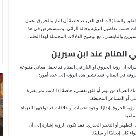
القلق والتساؤلات لدى العزباء، خاصةً أن النار والحروق تحمل
يرات حسب تفاصيل الرؤية وحالة الرائي، وسنستعرض في هذا
ين والنابلسي، مع توضيح الدلالات المحتملة لهذا الحلم.
 المنام عند ابن سيرين
ته أن رؤية الحروق أو النار في المنام قد تحمل معاني متنوعة
وقة في المنام، فقد تشير هذه الرؤية إلى عدة أمور:
رؤية
تف
الحمام
رؤ
المتسخ
ال
اة العزباء من توتر أو قلق نفسي، خاصةً إذا كانت تمر بفترة
بالبراز
في
خلي أو المشاعر المحبطة.
في
ال
ؤية الحروق إنذارًا بوجود تحديات أو خلافات قد تواجهها العزباء
المنام:
دلالات
ماعية.
14 مايو، 2025
وتفسيرات
رؤية الحمام المتسخ بالبراز في المنام:
ى التطهير أو التغيير الجذري. فقد تكون الرؤية إشارة إلى أن
ابن
ة
دلالات وتفسيرات ابن سيرين والنابلسي
كان إيجابيًا أو سلبيًا.
سيرين