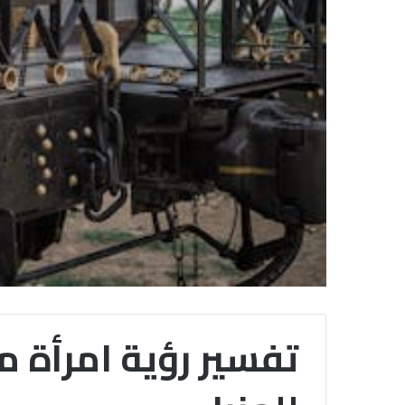
تفسير رؤية امرأة م