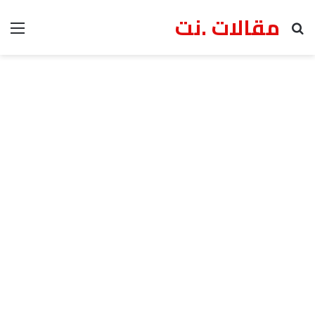
مقالات .نت
بحث عن
الق