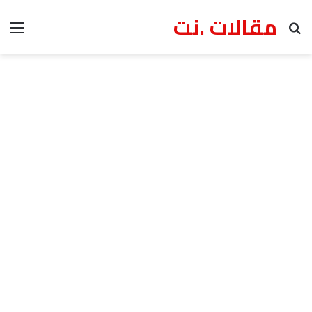
مقالات .نت
بحث عن
الق