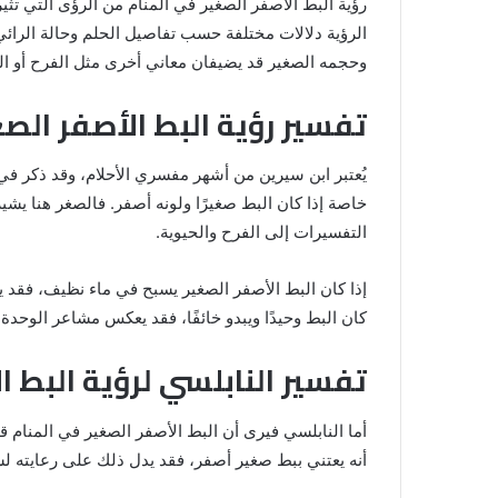
رؤية البط الأصفر الصغير في المنام من الرؤى التي تثي
الرؤية دلالات مختلفة حسب تفاصيل الحلم وحالة الرائي.
وحجمه الصغير قد يضيفان معاني أخرى مثل الفرح أو ا
تفسير رؤية البط الأصفر الصغ
يُعتبر ابن سيرين من أشهر مفسري الأحلام، وقد ذكر في 
خاصة إذا كان البط صغيرًا ولونه أصفر. فالصغر هنا يشير
رؤية
التفسيرات إلى الفرح والحيوية.
الحمام
المتسخ
بالبراز
إذا كان البط الأصفر الصغير يسبح في ماء نظيف، فقد يك
في
كان البط وحيدًا ويبدو خائفًا، فقد يعكس مشاعر الوحدة أ
المنام:
دلالات
تفسير النابلسي لرؤية البط ا
14 مايو، 2025
وتفسيرات
المنام لابن
رؤية الحمام المتسخ بالبراز في المنام:
ابن
دلالات وتفسيرات ابن سيرين والنابلس
سيرين
أما النابلسي فيرى أن البط الأصفر الصغير في المنام ق
والنابلسي
أنه يعتني ببط صغير أصفر، فقد يدل ذلك على رعايته لش