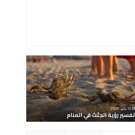
سير
تفسير
ية
حلم
جثث
اني
حارس
منام
شخصي
12 مايو، 2025
8 يونيو، 2025
تفسير رؤية الجثث في المنام
تفسير حل