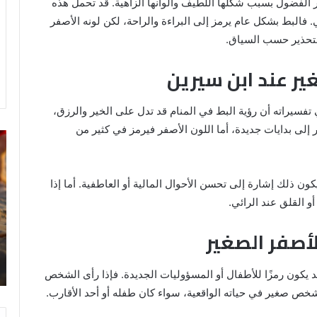
ر الفضول بسبب شكلها اللطيف وألوانها الزاهية. قد تحمل هذه
 فالبط بشكل عام يرمز إلى البراءة والراحة، لكن لونه الأصفر
لتحذير حسب السياق.
ير عند ابن سيرين
تفسيراته أن رؤية البط في المنام قد تدل على الخير والرزق،
 إلى بدايات جديدة، أما اللون الأصفر فيرمز في كثير من
خروج
تف
شي
رؤ
من
ال
الدبر
في
ون ذلك إشارة إلى تحسن الأحوال المالية أو العاطفية. أما إذا
في
ال
و القلق عند الرائي.
المنام
للمتزوجة
لأصفر الصغير
8 يونيو، 2025
ي
خروج شي من الدبر في المنام للمتزوجة
د يكون رمزًا للأطفال أو المسؤوليات الجديدة. فإذا رأى الشخص
خص صغير في حياته الواقعية، سواء كان طفله أو أحد الأقارب.