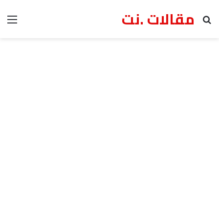
مقالات .نت
بحث عن
الق