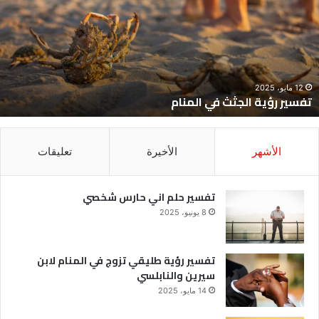
ي
ح
لمنام
ش
12 مايو، 2025
تفسير رؤية الجثث في المنام
الأشهر
الأخيرة
تعليقات
تفسير حلم اني حارس شخصي
8 يونيو، 2025
تفسير رؤية طليقي تزوج في المنام لابن
سيرين والنابلسي
14 مايو، 2025