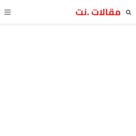
مقالات .نت
بحث عن
الق