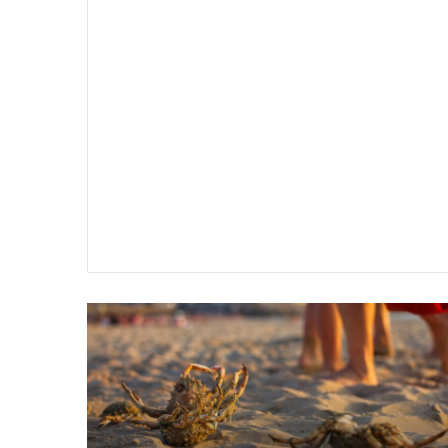
سير
تفسير
ية
حلم
جثث
اني
حارس
منام
شخصي